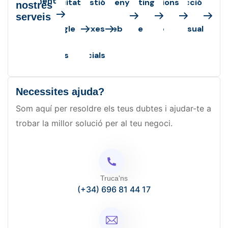
osicionament
Publicitat
Gestió
Disseny
Màrqueting
Aplicacions
Producció
nostres
serveis
SEO
Google
xarxes
web
online
web
audiovisual
Ads
socials
Necessites ajuda?
Som aquí per resoldre els teus dubtes i ajudar-te a
trobar la millor solució per al teu negoci.
Truca'ns
(+34) 696 81 44 17