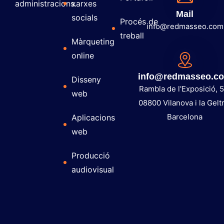
administracions.
xarxes
Mail
socials
Procés de
info@redmasseo.com
treball
Màrqueting
online
info@redmasseo.c
Disseny
Rambla de l'Exposició, 5
web
08800 Vilanova i la Gelt
Barcelona
Aplicacions
web
Producció
audiovisual