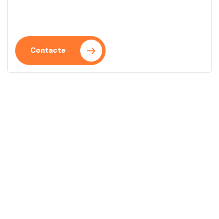
Parlem i fa el primer pas cap a una estratègia SEO
que marqui la diferència.
Contacte