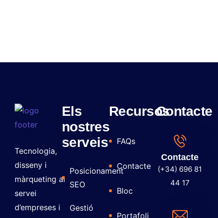
Els
Recursos
Contacte
nostres
serveis
FAQs
Tecnologia,
Contacte
disseny i
Contacte
(+34) 696 81
Posicionament
màrqueting al
44 17
SEO
Bloc
servei
d’empreses i
Gestió
Portafoli