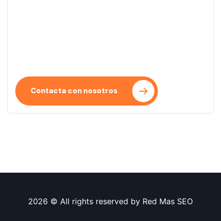
Empieza tu proyecto
Convertimos tus ideas en proyectos reales con un
enfoque claro y eficiente. Te acompañamos en
cada paso del proceso.
Contacta con nosotros
2026 © All rights reserved by
Red Mas SEO