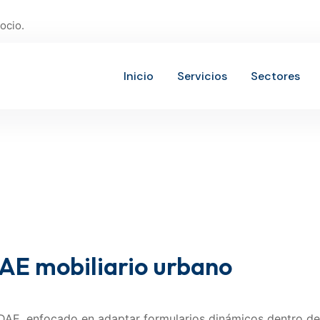
ocio.
Inicio
Servicios
Sectores
AE mobiliario urbano
DAE, enfocado en adaptar formularios dinámicos dentro de