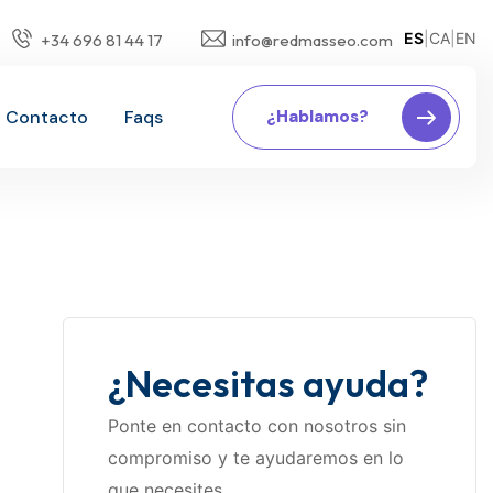
ES
|
CA
|
EN
+34 696 81 44 17
info@redmasseo.com
Contacto
Faqs
¿Hablamos?
¿Necesitas ayuda?
Ponte en contacto con nosotros sin
compromiso y te ayudaremos en lo
que necesites.