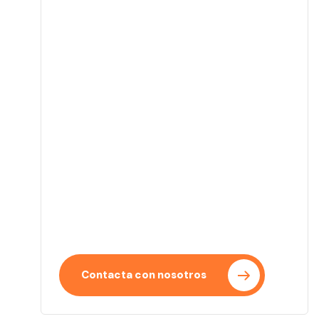
Empieza tu proyecto
Convertimos tus ideas en proyectos
reales con un enfoque claro y eficiente. Te
acompañamos en cada paso del proceso.
Contacta con nosotros