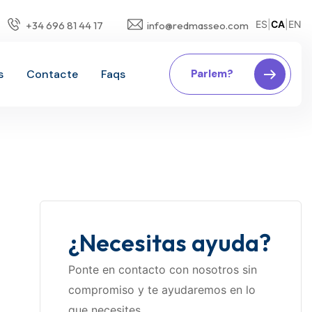
ES
|
CA
|
EN
+34 696 81 44 17
info@redmasseo.com
s
Contacte
Faqs
Parlem?
¿Necesitas ayuda?
Ponte en contacto con nosotros sin
compromiso y te ayudaremos en lo
que necesites.