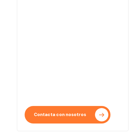
Empieza tu proyecto
Convertimos tus ideas en proyectos
reales con un enfoque claro y eficiente. Te
acompañamos en cada paso del proceso.
Contacta con nosotros