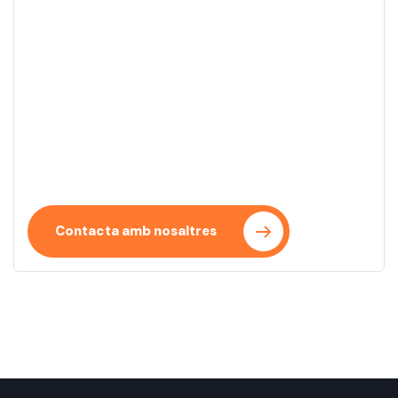
Comença el teu projecte
Convertim les teves idees en projectes reals amb
un enfocament clar i eficient. T’acompanyem a
cada pas del procés.
Contacta amb nosaltres