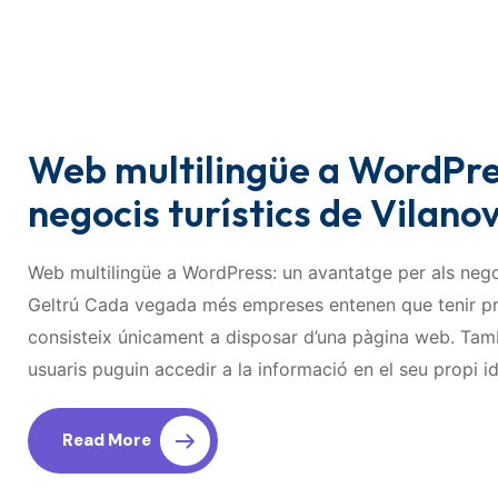
Web multilingüe a WordPre
negocis turístics de Vilanov
Web multilingüe a WordPress: un avantatge per als negoci
Geltrú Cada vegada més empreses entenen que tenir pre
consisteix únicament a disposar d’una pàgina web. Tam
usuaris puguin accedir a la informació en el seu propi 
Read More