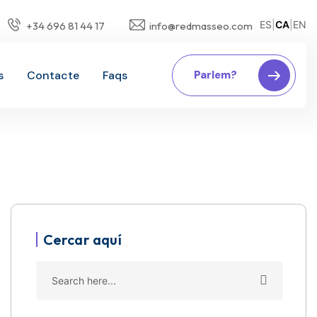
ES
|
CA
|
EN
+34 696 81 44 17
info@redmasseo.com
s
Contacte
Faqs
Parlem?
Cercar aquí