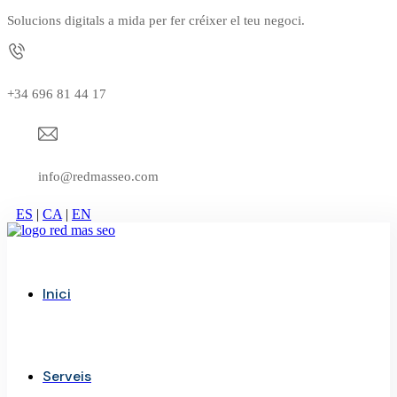
Solucions digitals a mida per fer créixer el teu negoci.
+34 696 81 44 17
info@redmasseo.com
ES
|
CA
|
EN
Inici
Serveis