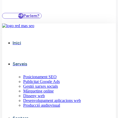
Parlem?
Inici
Serveis
Posicionament SEO
Publicitat Google Ads
Gestió xarxes socials
Màrqueting online
Disseny web
Desenvolupament aplicacions web
Producció audiovisual