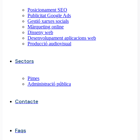
Posicionament SEO
Publicitat Google Ads
Gestió xarxes socials
Màrqueting online
Disseny web
Desenvolupament aplicacions web
Producció audiovisual
Sectors
Pimes
Administració pública
Contacte
Faqs