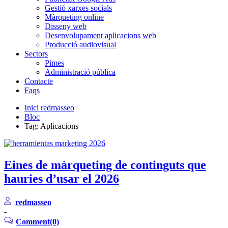
Gestió xarxes socials
Màrqueting online
Disseny web
Desenvolupament aplicacions web
Producció audiovisual
Sectors
Pimes
Administració pública
Contacte
Faqs
Inici redmasseo
Bloc
Tag: Aplicacions
Eines de màrqueting de continguts que
hauries d’usar el 2026
redmasseo
-
Comment(0)