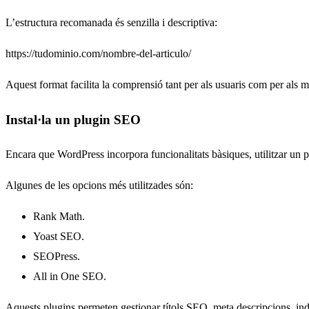
L’estructura recomanada és senzilla i descriptiva:
https://tudominio.com/nombre-del-articulo/
Aquest format facilita la comprensió tant per als usuaris com per als 
Instal·la un plugin SEO
Encara que WordPress incorpora funcionalitats bàsiques, utilitzar un 
Algunes de les opcions més utilitzades són:
Rank Math.
Yoast SEO.
SEOPress.
All in One SEO.
Aquests plugins permeten gestionar títols SEO, meta descripcions, in