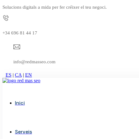
Solucions digitals a mida per fer créixer el teu negoci.
+34 696 81 44 17
info@redmasseo.com
ES
|
CA
|
EN
Inici
Serveis