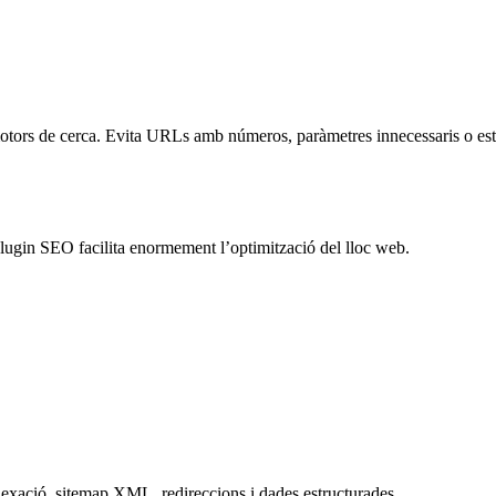
motors de cerca. Evita URLs amb números, paràmetres innecessaris o estruc
plugin SEO facilita enormement l’optimització del lloc web.
dexació, sitemap XML, redireccions i dades estructurades.