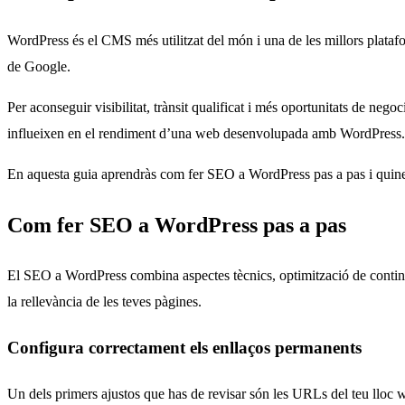
WordPress és el CMS més utilitzat del món i una de les millors platafo
de Google.
Per aconseguir visibilitat, trànsit qualificat i més oportunitats de neg
influeixen en el rendiment d’una web desenvolupada amb WordPress.
En aquesta guia aprendràs com fer SEO a WordPress pas a pas i quines
Com fer SEO a WordPress pas a pas
El SEO a WordPress combina aspectes tècnics, optimització de contingu
la rellevància de les teves pàgines.
Configura correctament els enllaços permanents
Un dels primers ajustos que has de revisar són les URLs del teu lloc 