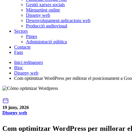
Gestió xarxes socials
Màrqueting online
Disseny web
Desenvolupament aplicacions web
Producció audiovisual
Sectors
Pimes
Administració pública
Contacte
Faqs
Inici redmasseo
Bloc
Disseny web
Com optimitzar WordPress per millorar el posicionament a Goo
19 juny, 2026
Disseny web
Com optimitzar WordPress per millorar el