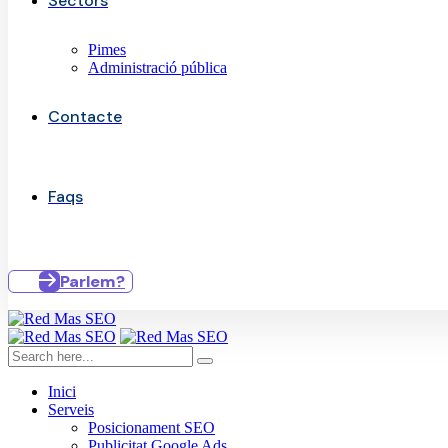
Sectors
Pimes
Administració pública
Contacte
Faqs
Parlem?
Inici
Serveis
Posicionament SEO
Publicitat Google Ads