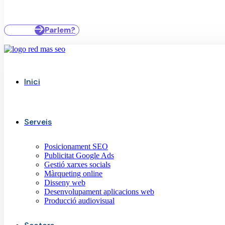
Parlem?
Inici
Serveis
Posicionament SEO
Publicitat Google Ads
Gestió xarxes socials
Màrqueting online
Disseny web
Desenvolupament aplicacions web
Producció audiovisual