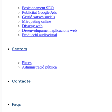
Posicionament SEO
Publicitat Google Ads
Gestió xarxes socials
Màrqueting online
Disseny web
Desenvolupament aplicacions web
Producció audiovisual
Sectors
Pimes
Administració pública
Contacte
Faqs