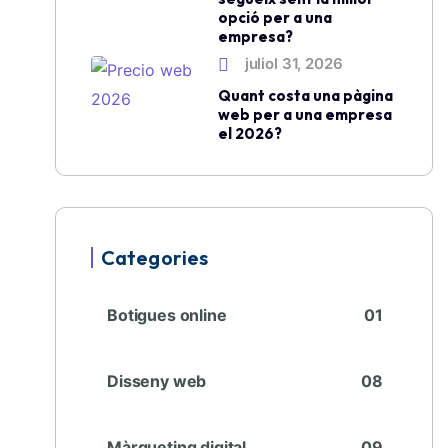
opció per a una
empresa?
juliol 31, 2026
Quant costa una pàgina
web per a una empresa
el 2026?
Categories
Botigues online
01
Disseny web
08
Màrqueting digital
09